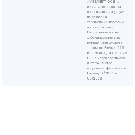
„КАБЕЛНЕТ“ ООД на
иновативен процес за
предоставяне на услуги
по пренос на
телевизионни програми
чрез иновативна
Многофункционална
хибридна система за
интерактивна цифрова
телевизия. Бюджет: 296
549.29 евро, от които 126
033.46 евро европейско
и 22 241.19 евро
национално финансиране.
Период: 12/2024 –
03/2026