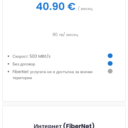
40.90 €
/ месец
80 лв/ месец
Скорост: 500 MBit/s
Без договор
FiberNet услугата не е достъпна за всички
територии
Заяви услуга
Интернет (FiberNet)