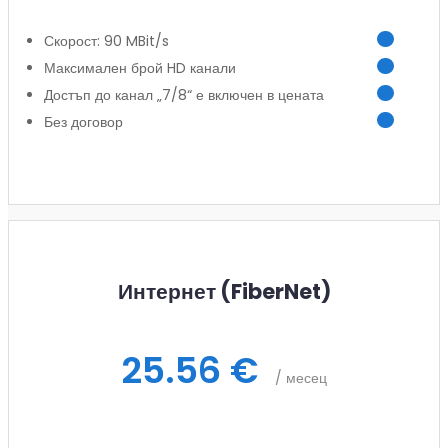
Скорост: 90 MBit/s
Максимален брой HD канали
Достъп до канал „7/8“ е включен в цената
Без договор
Заяви услуга
Интернет (FiberNet)
25.56 €
/ месец