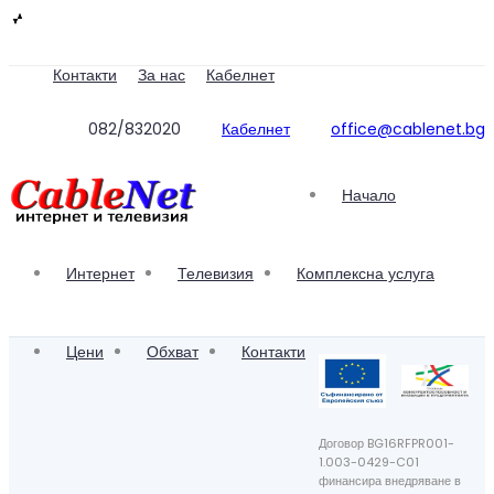
Контакти
За нас
Кабелнет
082/832020
Кабелнет
office@cablenet.bg
Заявка
за
Начало
Интернет
Телевизия
Комплексна услуга
свързване
Цени
Обхват
Контакти
Договор BG16RFPR001-
1.003-0429-C01
финансира внедряване в